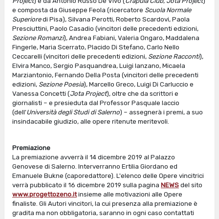
Project
) e da Antonio Russo De Vivo (
Crapula Club
,
Jota Project
)
e composta da Giuseppe Feola (ricercatore
Scuola Normale
Superiore
di Pisa), Silvana Perotti, Roberto Scardovi, Paola
Presciuttini, Paolo Casadio (vincitori delle precedenti edizioni,
Sezione Romanzi
), Andrea Fabiani, Valeria Ongaro, Maddalena
Fingerle, Maria Scerrato, Placido Di Stefano, Carlo Nello
Ceccarelli (vincitori delle precedenti edizioni,
Sezione Racconti
),
Elvira Manco, Sergio Pasquandrea, Luigi Ianzano, Micaela
Marziantonio, Fernando Della Posta (vincitori delle precedenti
edizioni,
Sezione Poesia
), Marcello Greco, Luigi Di Carluccio e
Vanessa Concetti (
Jota Project
), oltre che da scrittori e
giornalisti – e presieduta dal Professor Pasquale Iaccio
(dell'
Università degli Studi di Salerno
) – assegnerà i premi, a suo
insindacabile giudizio, alle opere ritenute meritevoli.
Premiazione
La premiazione avverrà il 14 dicembre 2019 al Palazzo
Genovese di Salerno. Interverranno Ertilia Giordano ed
Emanuele Bukne (caporedattore). L'elenco delle Opere vincitrici
verrà pubblicato il 16 dicembre 2019 sulla pagina
NEWS
del sito
www.progettozeno.it
insieme alle motivazioni alle Opere
finaliste. Gli Autori vincitori, la cui presenza alla premiazione è
gradita ma non obbligatoria, saranno in ogni caso contattati