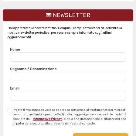
b
e
s
e
o
d
A
t
o
I
p
NEWSLETTER
k
n
p
Hai apprezzato le nostre notizie? Compila i campi sottostanti ed iscriviti alla
nostra newsletter periodica, per essere sempre informato sugli ultimi
aggiornamenti!
Nome
Cognome / Denominazione
Email
Presto il mio consapevole ed espresso consenso al trattamento dei miei dati
personali, nei limiti e per gli effetti della Legge vigente e secondo le modalità
previste dall'
Informativa Privacy
, al solo fine di consentire al titolare del sito
di poter dare seguito alla presente richiesta di contatto.