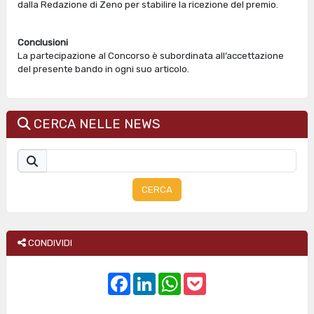
dalla Redazione di Zeno per stabilire la ricezione del premio.
Conclusioni
La partecipazione al Concorso è subordinata all’accettazione
del presente bando in ogni suo articolo.
CERCA NELLE NEWS
CERCA
CONDIVIDI
F
L
W
P
a
i
h
o
c
n
a
c
e
k
t
k