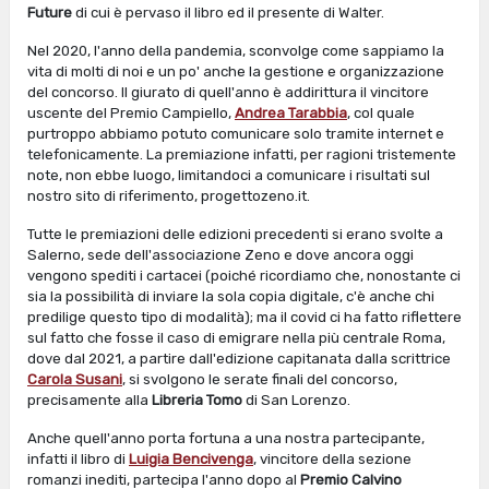
Future
di cui è pervaso il libro ed il presente di Walter.
Nel 2020, l'anno della pandemia, sconvolge come sappiamo la
vita di molti di noi e un po' anche la gestione e organizzazione
del concorso. Il giurato di quell'anno è addirittura il vincitore
uscente del Premio Campiello,
Andrea Tarabbia
, col quale
purtroppo abbiamo potuto comunicare solo tramite internet e
telefonicamente. La premiazione infatti, per ragioni tristemente
note, non ebbe luogo, limitandoci a comunicare i risultati sul
nostro sito di riferimento, progettozeno.it.
Tutte le premiazioni delle edizioni precedenti si erano svolte a
Salerno, sede dell'associazione Zeno e dove ancora oggi
vengono spediti i cartacei (poiché ricordiamo che, nonostante ci
sia la possibilità di inviare la sola copia digitale, c'è anche chi
predilige questo tipo di modalità); ma il covid ci ha fatto riflettere
sul fatto che fosse il caso di emigrare nella più centrale Roma,
dove dal 2021, a partire dall'edizione capitanata dalla scrittrice
Carola Susani
, si svolgono le serate finali del concorso,
precisamente alla
Libreria Tomo
di San Lorenzo.
Anche quell'anno porta fortuna a una nostra partecipante,
infatti il libro di
Luigia Bencivenga
, vincitore della sezione
romanzi inediti, partecipa l'anno dopo al
Premio Calvino