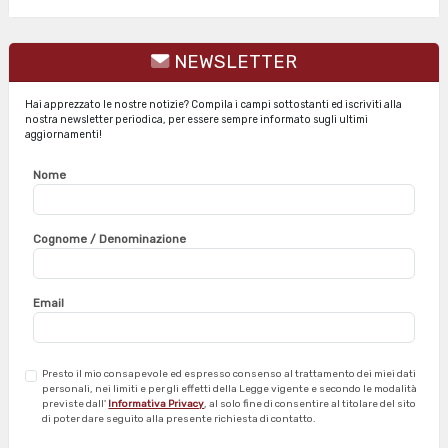
e
k
t
k
b
e
s
e
o
d
A
t
o
I
p
NEWSLETTER
k
n
p
Hai apprezzato le nostre notizie? Compila i campi sottostanti ed iscriviti alla
nostra newsletter periodica, per essere sempre informato sugli ultimi
aggiornamenti!
Nome
Cognome / Denominazione
Email
Presto il mio consapevole ed espresso consenso al trattamento dei miei dati
personali, nei limiti e per gli effetti della Legge vigente e secondo le modalità
previste dall'
Informativa Privacy
, al solo fine di consentire al titolare del sito
di poter dare seguito alla presente richiesta di contatto.