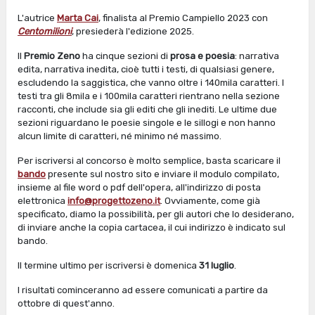
L'autrice
Marta Cai
, finalista al Premio Campiello 2023 con
Centomilioni
, presiederà l'edizione 2025.
Il
Premio Zeno
ha cinque sezioni di
prosa e poesia
: narrativa
edita, narrativa inedita, cioè tutti i testi, di qualsiasi genere,
escludendo la saggistica, che vanno oltre i 140mila caratteri. I
testi tra gli 8mila e i 100mila caratteri rientrano nella sezione
racconti, che include sia gli editi che gli inediti. Le ultime due
sezioni riguardano le poesie singole e le sillogi e non hanno
alcun limite di caratteri, né minimo né massimo.
Per iscriversi al concorso è molto semplice, basta scaricare il
bando
presente sul nostro sito e inviare il modulo compilato,
insieme al file word o pdf dell'opera, all'indirizzo di posta
elettronica
info@progettozeno.it
. Ovviamente, come già
specificato, diamo la possibilità, per gli autori che lo desiderano,
di inviare anche la copia cartacea, il cui indirizzo è indicato sul
bando.
Il termine ultimo per iscriversi è domenica
31 luglio
.
I risultati cominceranno ad essere comunicati a partire da
ottobre di quest'anno.