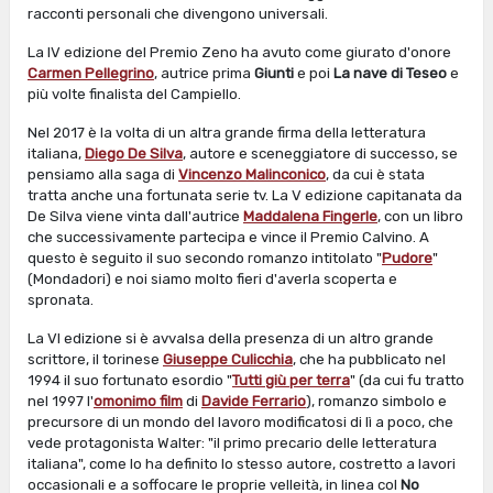
racconti personali che divengono universali.
La IV edizione del Premio Zeno ha avuto come giurato d'onore
Carmen Pellegrino
, autrice prima
Giunti
e poi
La nave di Teseo
e
più volte finalista del Campiello.
Nel 2017 è la volta di un altra grande firma della letteratura
italiana,
Diego De Silva
, autore e sceneggiatore di successo, se
pensiamo alla saga di
Vincenzo Malinconico
, da cui è stata
tratta anche una fortunata serie tv. La V edizione capitanata da
De Silva viene vinta dall'autrice
Maddalena Fingerle
, con un libro
che successivamente partecipa e vince il Premio Calvino. A
questo è seguito
il suo secondo romanzo intitolato "
Pudore
"
(Mondadori) e noi siamo molto fieri d'averla scoperta e
spronata.
La VI edizione si è avvalsa della presenza di un altro grande
scrittore, il torinese
Giuseppe Culicchia
, che ha pubblicato nel
1994 il suo fortunato esordio "
Tutti giù per terra
" (da cui fu tratto
nel 1997 l'
omonimo film
di
Davide Ferrario
), romanzo simbolo e
precursore di un mondo del lavoro modificatosi di lì a poco, che
vede protagonista Walter: "il primo precario delle letteratura
italiana", come lo ha definito lo stesso autore, costretto a lavori
occasionali e a soffocare le proprie velleità, in linea col
No