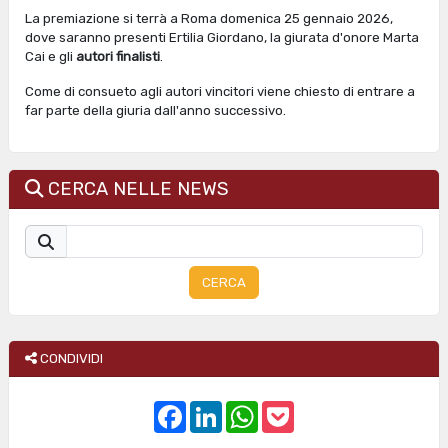
La premiazione si terrà a Roma domenica 25 gennaio 2026,
dove saranno presenti Ertilia Giordano, la giurata d'onore Marta
Cai e gli
autori finalisti
.
Come di consueto agli autori vincitori viene chiesto di entrare a
far parte della giuria dall'anno successivo.
CERCA NELLE NEWS
CERCA
CONDIVIDI
F
L
W
P
a
i
h
o
c
n
a
c