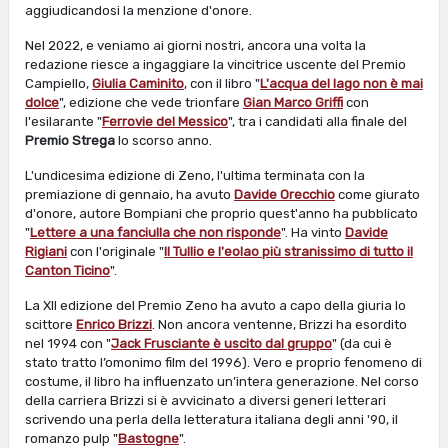
aggiudicandosi la menzione d'onore.
Nel 2022, e veniamo ai giorni nostri, ancora una volta la
redazione riesce a ingaggiare la vincitrice uscente del Premio
Campiello,
Giulia Caminito
, con il libro "
L'acqua del lago non è mai
dolce
", edizione che vede trionfare
Gian Marco Griffi
con
l'esilarante "
Ferrovie del Messico
", tra i candidati alla finale del
Premio Strega
lo scorso anno.
L'undicesima edizione di Zeno, l'ultima terminata con la
premiazione di gennaio, ha avuto
Davide Orecchio
come giurato
d'onore, autore Bompiani che proprio quest'anno ha pubblicato
"
Lettere a una fanciulla che non risponde
". Ha vinto
Davide
Rigiani
con l'originale "
Il Tullio e l'eolao più
stranissimo di tutto il
Canton Ticino
".
La XII edizione del Premio Zeno ha avuto a capo della giuria lo
scittore
Enrico Brizzi
. Non ancora ventenne, Brizzi ha esordito
nel 1994 con "
Jack Frusciante è uscito dal gruppo
" (da cui è
stato tratto l’omonimo film del 1996). Vero e proprio fenomeno di
costume, il libro ha influenzato un’intera generazione. Nel corso
della carriera Brizzi si è avvicinato a diversi generi letterari
scrivendo una perla della letteratura italiana degli anni '90, il
romanzo pulp "
Bastogne
".