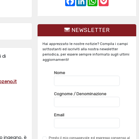
a
i
h
o
c
n
a
c
e
k
t
k
b
e
s
e
o
d
A
t
o
I
p
NEWSLETTER
k
n
p
Hai apprezzato le nostre notizie? Compila i campi
sottostanti ed iscriviti alla nostra newsletter
periodica, per essere sempre informato sugli ultimi
 di
aggiornamenti!
Nome
zeno.it
Cognome / Denominazione
Email
io ingegno, è
Presto il mio consapevole ed espresso consenso al