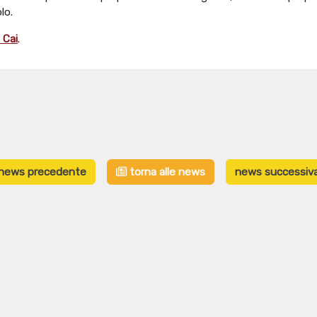
lo.
 Cai
.
news precedente
torna alle news
news successiv