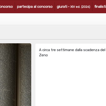
concorso
partecipa al concorso
giurati ·
finalist
XIV ed.
(2026)
A circa tre settimane dalla scadenza de
Zeno