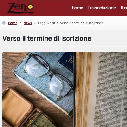
home
l'associazione
il 
Home
News
Leggi Notizia: Verso il termine di iscrizione
Verso il termine di iscrizione