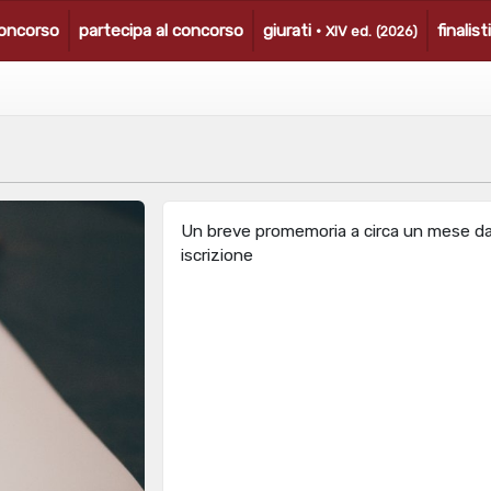
concorso
partecipa al concorso
giurati ·
finalist
XIV ed.
(2026)
Un breve promemoria a circa un mese da
iscrizione