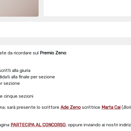
ate da ricordare sul
Premio Zeno
:
itti alla giuria
idati alla finale per sezione
per sezione
lle cinque sezioni
a; sarà presente lo scrittore
Ade Zeno
scrittrice
Marta Cai
(
Boll
pagina
PARTECIPA AL CONCORSO
, oppure inviando ai nostri indirizz