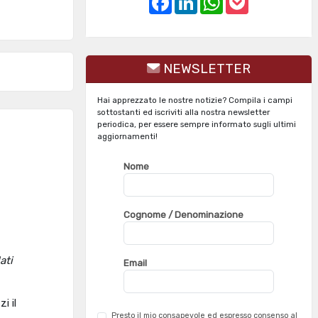
a
i
h
o
c
n
a
c
e
k
t
k
b
e
s
e
o
d
A
t
o
I
p
NEWSLETTER
k
n
p
Hai apprezzato le nostre notizie? Compila i campi
sottostanti ed iscriviti alla nostra newsletter
periodica, per essere sempre informato sugli ultimi
aggiornamenti!
Nome
Cognome / Denominazione
ati
Email
i il
Presto il mio consapevole ed espresso consenso al