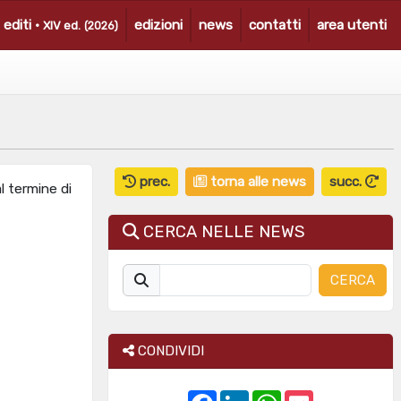
i editi ·
edizioni
news
contatti
area utenti
XIV ed.
(2026)
prec.
torna alle news
succ.
l termine di
CERCA NELLE NEWS
CERCA
CONDIVIDI
F
L
W
P