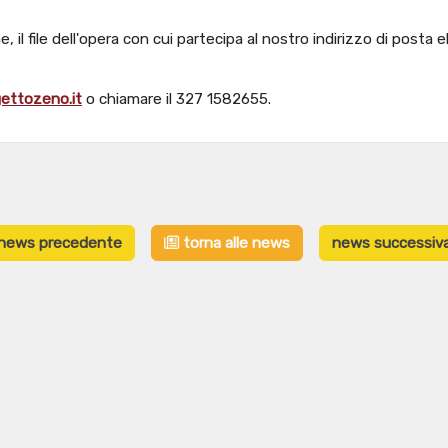
, il file dell'opera con cui partecipa al nostro indirizzo di posta e
ettozeno.it
o chiamare il 327 1582655.
news precedente
torna alle news
news successiv