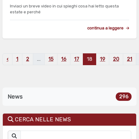
Inviaci un breve video in cui spieghi cosa hai letto questa
estate e perché
continua a leggere
‹
1
2
...
15
16
17
18
19
20
21
News
296
CERCA NELLE NEWS