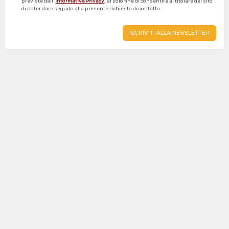
previste dall'
Informativa Privacy
, al solo fine di consentire al titolare del sito
di poter dare seguito alla presente richiesta di contatto.