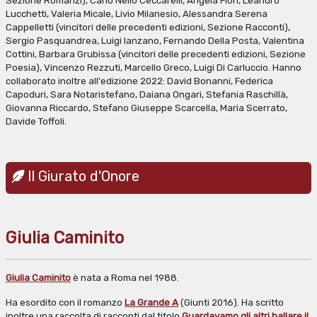
Sezione Romanzi), Carlo Nello Ceccarelli, Angela Flori, Leandro
Lucchetti, Valeria Micale, Livio Milanesio, Alessandra Serena
Cappelletti (vincitori delle precedenti edizioni, Sezione Racconti),
Sergio Pasquandrea, Luigi Ianzano, Fernando Della Posta, Valentina
Cottini, Barbara Grubissa (vincitori delle precedenti edizioni, Sezione
Poesia), Vincenzo Rezzuti, Marcello Greco, Luigi Di Carluccio. Hanno
collaborato inoltre all'edizione 2022: David Bonanni, Federica
Capoduri, Sara Notaristefano, Daiana Ongari, Stefania Raschillà,
Giovanna Riccardo, Stefano Giuseppe Scarcella, Maria Scerrato,
Davide Toffoli.
Il Giurato d'Onore
Giulia Caminito
Giulia Caminito
è nata a Roma nel 1988.
Ha esordito con il romanzo
La Grande A
(Giunti 2016). Ha scritto
inoltre una raccolta di racconti dal titolo
Guardavamo gli altri ballare il