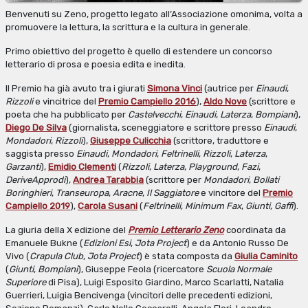
Benvenuti su Zeno, progetto legato all’Associazione omonima, volta a
promuovere la lettura, la scrittura e la cultura in generale.
Primo obiettivo del progetto è quello di estendere un concorso
letterario di prosa e poesia edita e inedita.
Il Premio ha già avuto tra i giurati
Simona Vinci
(autrice per
Einaudi
,
Rizzoli
e vincitrice del
Premio Campiello 2016
),
Aldo Nove
(scrittore e
poeta che ha pubblicato per
Castelvecchi
,
Einaudi
,
Laterza
,
Bompiani
),
Diego De Silva
(giornalista, sceneggiatore e scrittore presso
Einaudi
,
Mondadori
,
Rizzoli
),
Giuseppe Culicchia
(scrittore, traduttore e
saggista presso
Einaudi
,
Mondadori
,
Feltrinelli
,
Rizzoli
,
Laterza
,
Garzanti
),
Emidio Clementi
(
Rizzoli
,
Laterza
,
Playground
,
Fazi
,
DeriveApprodi
),
Andrea Tarabbia
(scrittore per
Mondadori
,
Bollati
Boringhieri
,
Transeuropa
,
Aracne
,
Il Saggiatore
e vincitore del
Premio
Campiello 2019
),
Carola Susani
(
Feltrinelli
,
Minimum Fax
,
Giunti
,
Gaffi
).
La giuria della X edizione del
Premio Letterario Zeno
coordinata da
Emanuele Bukne (
Edizioni Esi
,
Jota Project
) e da Antonio Russo De
Vivo (
Crapula Club
,
Jota Project
) è stata composta da
Giulia Caminito
(
Giunti
,
Bompiani
), Giuseppe Feola (ricercatore
Scuola Normale
Superiore
di Pisa), Luigi Esposito Giardino, Marco Scarlatti, Natalia
Guerrieri, Luigia Bencivenga (vincitori delle precedenti edizioni,