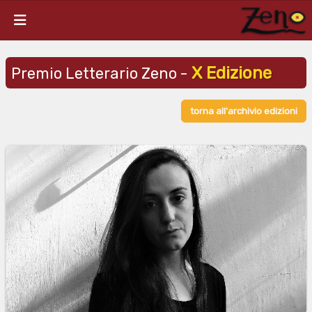
X Edizione
Premio Letterario Zeno -
torna all'archivio edizioni