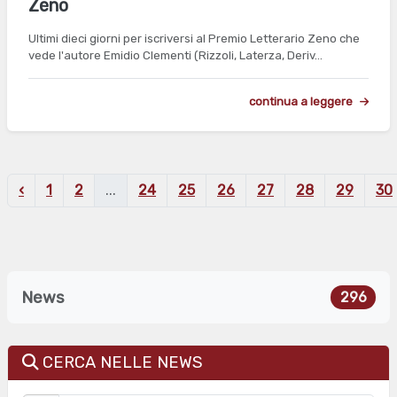
Zeno
Ultimi dieci giorni per iscriversi al Premio Letterario Zeno che
vede l'autore Emidio Clementi (Rizzoli, Laterza, Deriv…
continua a leggere
‹
1
2
...
24
25
26
27
28
29
30
News
296
CERCA NELLE NEWS